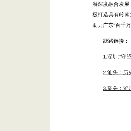
游深度融合发展
极打造具有岭南
助力广东“百千万
线路链接：
1.深圳:“
2.汕头：历
3.韶关：览