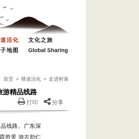
驿道活化
文化之旅
电子地图
Global Sharing
首页
>
驿道活化
>
走进村落
旅游精品线路
打印
分享
精品线路。广东深
丹霞胜景 游古韵仁